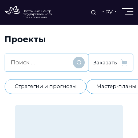
РУ
Восточный центр
государственного
планирования
Проекты
Найти
Стратегии и прогнозы
Мастер-планы