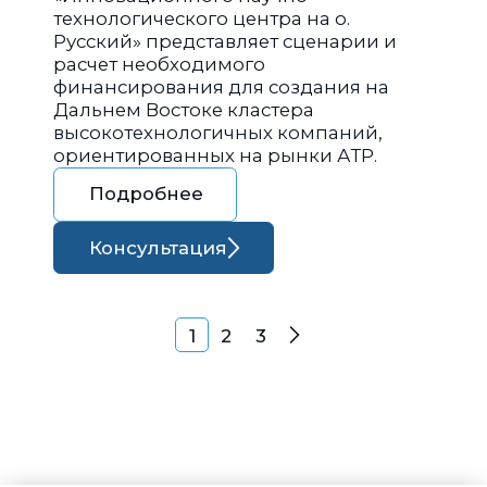
технологического центра на о.
Русский» представляет сценарии и
расчет необходимого
финансирования для создания на
Дальнем Востоке кластера
высокотехнологичных компаний,
ориентированных на рынки АТР.
Подробнее
Консультация
Навигация по запися
1
2
3
Далее