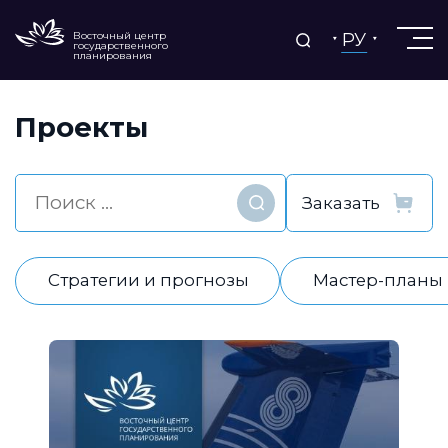
РУ
Восточный центр
государственного
планирования
Проекты
Найти
Стратегии и прогнозы
Мастер-планы