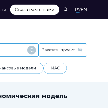
сти
Связаться с нами
РУ
EN
Заказать проект
Найти
нансовые модели
ИАС
номическая модель