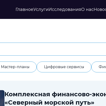
Главное
Услуги
Исследования
О нас
Ново
Стратегии и прогнозы
Публикации
Наши партнеры
Мастер-планы
НИР
История
Цифровые сервисы
Дайджесты
Годовые отчеты
Финансовые модели
Профили регионов
Документы
ИАС
Прочие
Контакты
Обработка данных
Отзывы
Мастер-планы
Цифровые сервисы
Фи
Комплексная финансово-эко
«Северный морской путь»