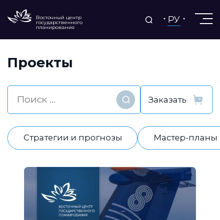
РУ
Восточный центр
государственного
планирования
Проекты
Найти
Стратегии и прогнозы
Мастер-планы