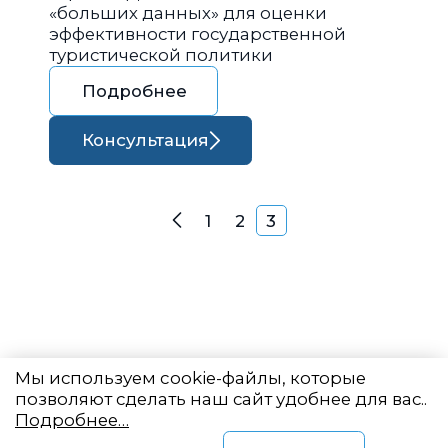
«больших данных» для оценки
эффективности государственной
туристической политики
Подробнее
Консультация
Навигация по запися
1
2
3
Назад
Мы используем cookie-файлы, которые
позволяют сделать наш сайт удобнее для вас..
Подробнее…
Восточный центр