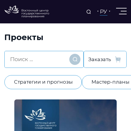
РУ
Восточный центр
государственного
планирования
Проекты
Найти
Стратегии и прогнозы
Мастер-планы