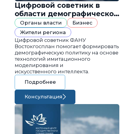
Цифровой советник в
области демографической
политики
Органы власти
Бизнес
Жители региона
Цифровой советник ФАНУ
Востокгосплан помогает формировать
демографическую политику на основе
технологий имитационного
моделирования и
искусственного интеллекта.
Подробнее
Консультация