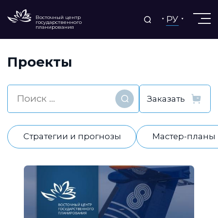
РУ
Восточный центр
государственного
планирования
Проекты
Найти
Стратегии и прогнозы
Мастер-планы