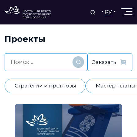
РУ
Восточный центр
государственного
планирования
Проекты
Найти
Стратегии и прогнозы
Мастер-планы