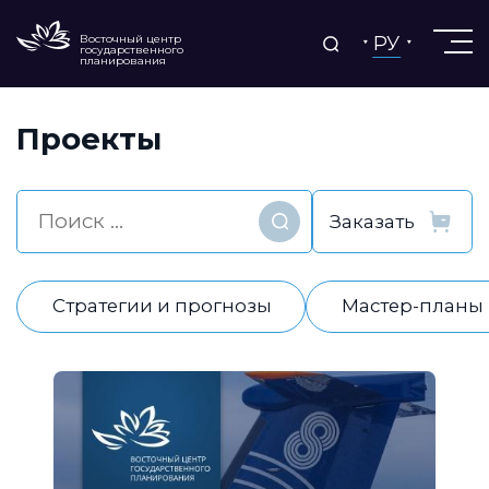
РУ
Восточный центр
государственного
планирования
Проекты
Найти
Стратегии и прогнозы
Мастер-планы