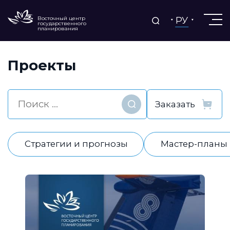
РУ
Восточный центр
государственного
планирования
Проекты
Найти
Стратегии и прогнозы
Мастер-планы