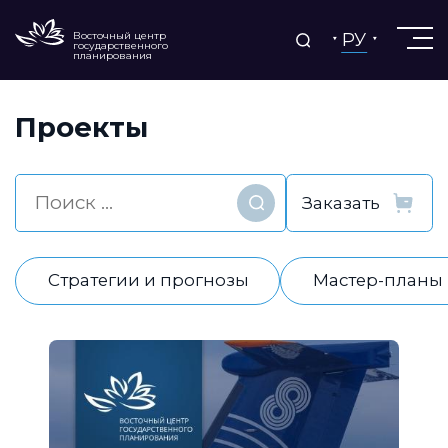
РУ
Восточный центр
государственного
планирования
Проекты
Найти
Стратегии и прогнозы
Мастер-планы