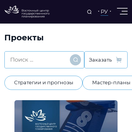
РУ
Восточный центр
государственного
планирования
Проекты
Найти
Стратегии и прогнозы
Мастер-планы