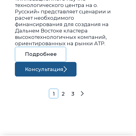
технологического центра на о.
Русский» представляет сценарии и
расчет необходимого
финансирования для создания на
Дальнем Востоке кластера
высокотехнологичных компаний,
ориентированных на рынки АТР.
Подробнее
Консультация
Навигация по запися
1
2
3
Далее