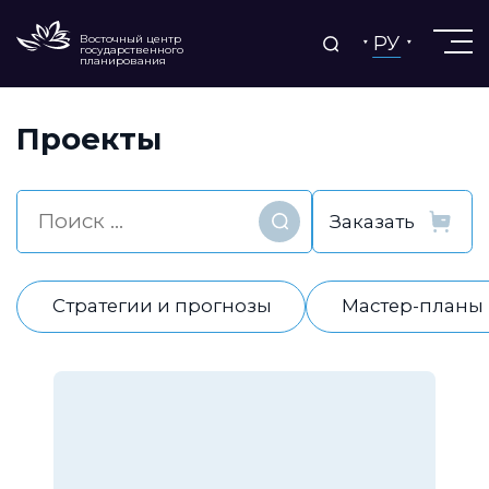
РУ
Восточный центр
государственного
планирования
Проекты
Найти
Стратегии и прогнозы
Мастер-планы