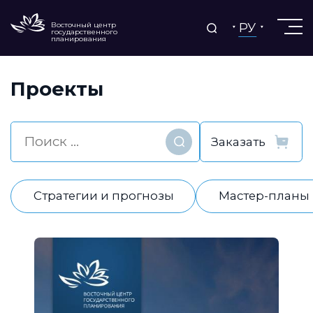
РУ
Восточный центр
государственного
планирования
Проекты
Найти
Стратегии и прогнозы
Мастер-планы