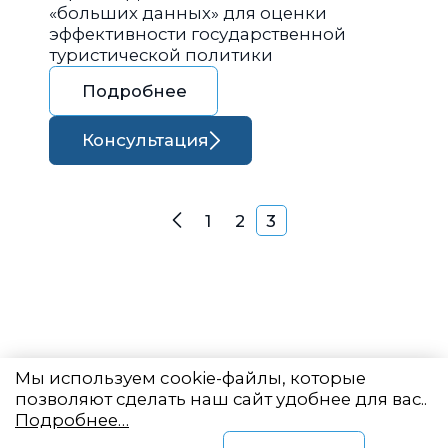
«больших данных» для оценки
эффективности государственной
туристической политики
Подробнее
Консультация
Навигация по запися
1
2
3
Назад
Мы используем cookie-файлы, которые
позволяют сделать наш сайт удобнее для вас..
Подробнее…
Восточный центр