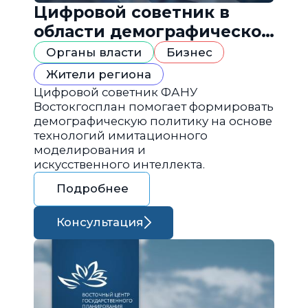
Цифровой советник в
области демографической
политики
Органы власти
Бизнес
Жители региона
Цифровой советник ФАНУ
Востокгосплан помогает формировать
демографическую политику на основе
технологий имитационного
моделирования и
искусственного интеллекта.
Подробнее
Консультация