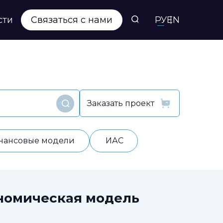
сти
Связаться с нами
РУ
EN
Заказать проект
Найти
нансовые модели
ИАС
номическая модель