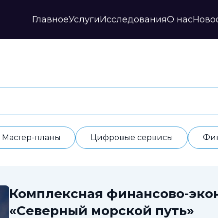
Главное
Услуги
Исследования
О нас
Ново
Стратегии и прогнозы
Публикации
Наши партнеры
Мастер-планы
НИР
История
Цифровые сервисы
Дайджесты
Годовые отчеты
Финансовые модели
Профили регионов
Документы
ИАС
Прочие
Контакты
Обработка данных
Отзывы
Мастер-планы
Цифровые сервисы
Фи
Комплексная финансово-эко
«Северный морской путь»