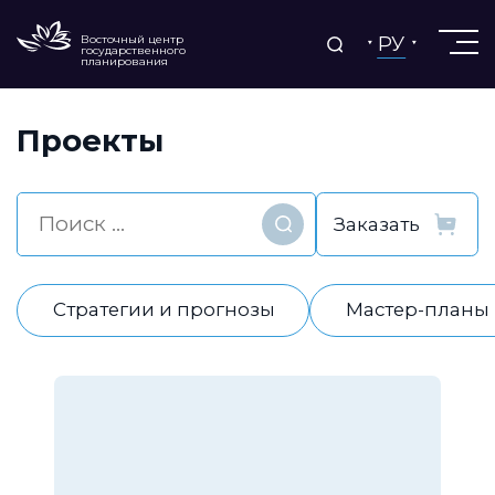
РУ
Восточный центр
государственного
планирования
Проекты
Найти
Стратегии и прогнозы
Мастер-планы