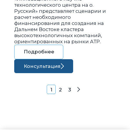
технологического центра на о.
Русский» представляет сценарии и
расчет необходимого
финансирования для создания на
Дальнем Востоке кластера
высокотехнологичных компаний,
ориентированных на рынки АТР.
Подробнее
Консультация
Навигация по запися
1
2
3
Далее