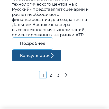
технологического центра на о.
Русский» представляет сценарии и
расчет необходимого
финансирования для создания на
Дальнем Востоке кластера
высокотехнологичных компаний,
ориентированных на рынки АТР.
Подробнее
Консультация
Навигация по запися
1
2
3
Далее