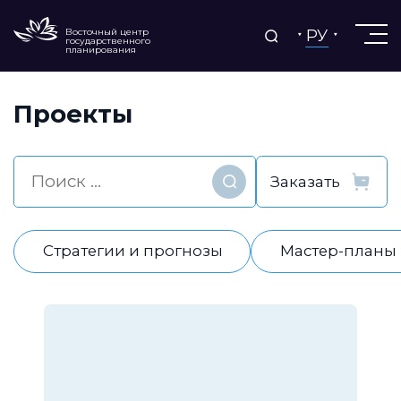
РУ
Восточный центр
государственного
планирования
Проекты
Найти
Стратегии и прогнозы
Мастер-планы