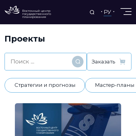
РУ
Восточный центр
государственного
планирования
Проекты
Найти
Стратегии и прогнозы
Мастер-планы