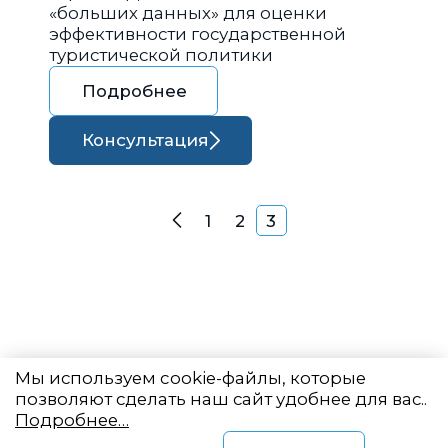
«больших данных» для оценки
эффективности государственной
туристической политики
Подробнее
Консультация
Навигация по запися
1
2
3
Назад
Мы используем cookie-файлы, которые
позволяют сделать наш сайт удобнее для вас..
Подробнее…
Восточный центр