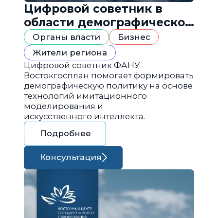
Цифровой советник в
области демографической
политики
Органы власти
Бизнес
Жители региона
Цифровой советник ФАНУ
Востокгосплан помогает формировать
демографическую политику на основе
технологий имитационного
моделирования и
искусственного интеллекта.
Подробнее
Консультация