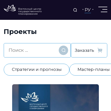
РУ
Восточный центр
государственного
планирования
Проекты
Найти
Стратегии и прогнозы
Мастер-планы