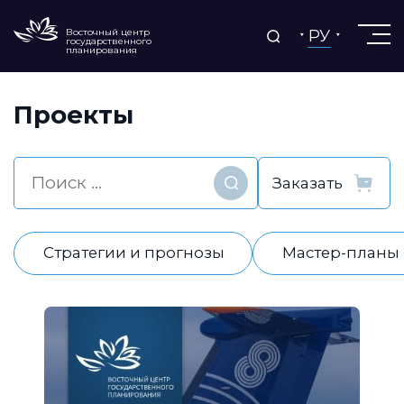
РУ
Восточный центр
государственного
планирования
Проекты
Найти
Стратегии и прогнозы
Мастер-планы