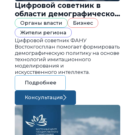
Цифровой советник в
области демографической
политики
Органы власти
Бизнес
Жители региона
Цифровой советник ФАНУ
Востокгосплан помогает формировать
демографическую политику на основе
технологий имитационного
моделирования и
искусственного интеллекта.
Подробнее
Консультация