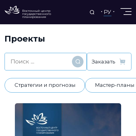
РУ
Восточный центр
государственного
планирования
Проекты
Найти
Стратегии и прогнозы
Мастер-планы