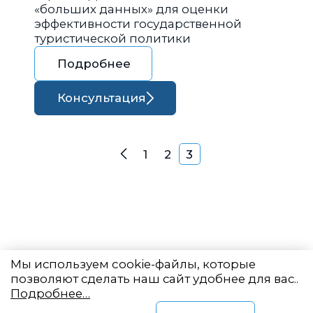
«больших данных» для оценки
эффективности государственной
туристической политики
Подробнее
Консультация
Навигация по запися
1
2
3
Назад
Мы используем cookie-файлы, которые
позволяют сделать наш сайт удобнее для вас..
Подробнее…
Восточный центр