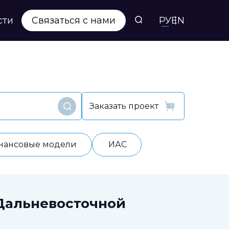
сти
Связаться с нами
РУ
EN
Заказать проект
Найти
нансовые модели
ИАС
Дальневосточной