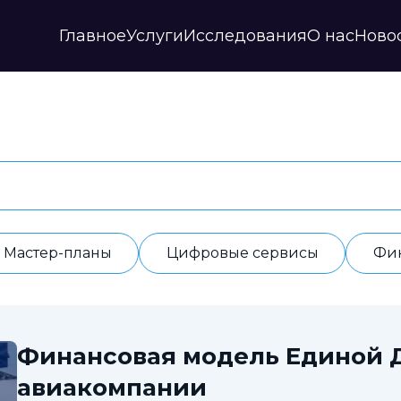
Главное
Услуги
Исследования
О нас
Ново
Стратегии и прогнозы
Публикации
Наши партнеры
Мастер-планы
НИР
История
Цифровые сервисы
Дайджесты
Годовые отчеты
Финансовые модели
Профили регионов
Документы
ИАС
Прочие
Контакты
Обработка данных
Отзывы
Мастер-планы
Цифровые сервисы
Фи
Финансовая модель Единой 
авиакомпании