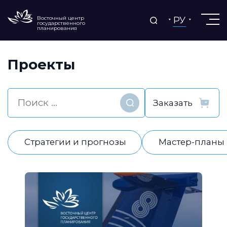
РУ
Восточный центр
государственного
планирования
Проекты
Найти
Стратегии и прогнозы
Мастер-планы