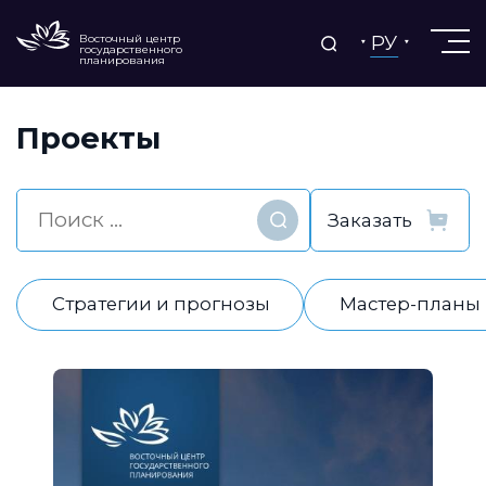
РУ
Восточный центр
государственного
планирования
Проекты
Найти
Стратегии и прогнозы
Мастер-планы