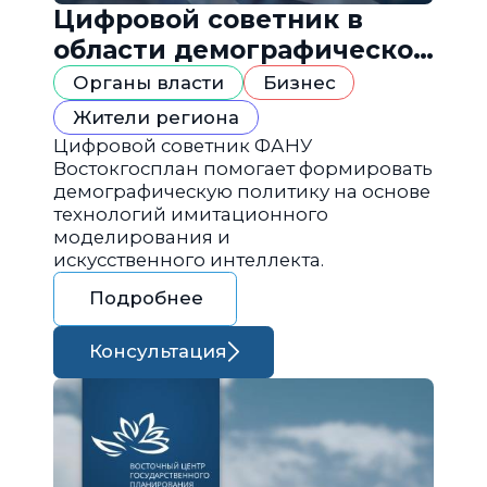
Цифровой советник в
области демографической
политики
Органы власти
Бизнес
Жители региона
Цифровой советник ФАНУ
Востокгосплан помогает формировать
демографическую политику на основе
технологий имитационного
моделирования и
искусственного интеллекта.
Подробнее
Консультация