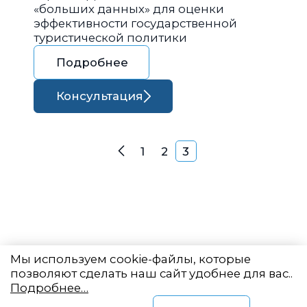
«больших данных» для оценки
эффективности государственной
туристической политики
Подробнее
Консультация
Навигация по запися
1
2
3
Назад
Мы используем cookie-файлы, которые
позволяют сделать наш сайт удобнее для вас..
Подробнее…
Восточный центр