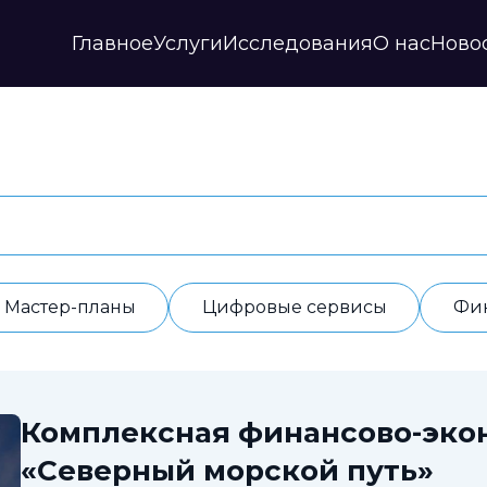
Главное
Услуги
Исследования
О нас
Ново
Стратегии и прогнозы
Публикации
Наши партнеры
Мастер-планы
НИР
История
Цифровые сервисы
Дайджесты
Годовые отчеты
Финансовые модели
Профили регионов
Документы
ИАС
Прочие
Контакты
Обработка данных
Отзывы
Мастер-планы
Цифровые сервисы
Фи
Комплексная финансово-эко
«Северный морской путь»