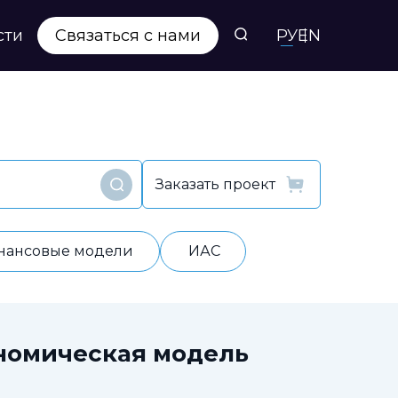
сти
Связаться с нами
РУ
EN
Заказать проект
Найти
нансовые модели
ИАС
номическая модель