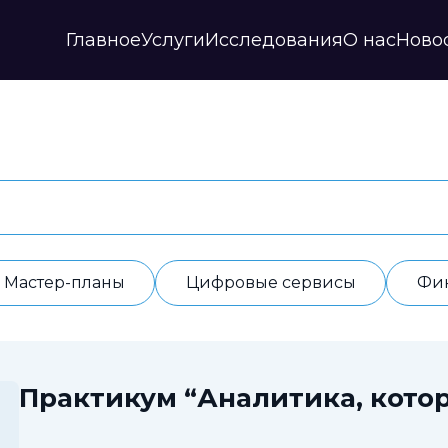
Главное
Услуги
Исследования
О нас
Ново
Стратегии и прогнозы
Публикации
Наши партнеры
Мастер-планы
НИР
История
Цифровые сервисы
Дайджесты
Годовые отчеты
Финансовые модели
Профили регионов
Документы
ИАС
Прочие
Контакты
Обработка данных
Отзывы
Мастер-планы
Цифровые сервисы
Фи
Практикум “Аналитика, котор