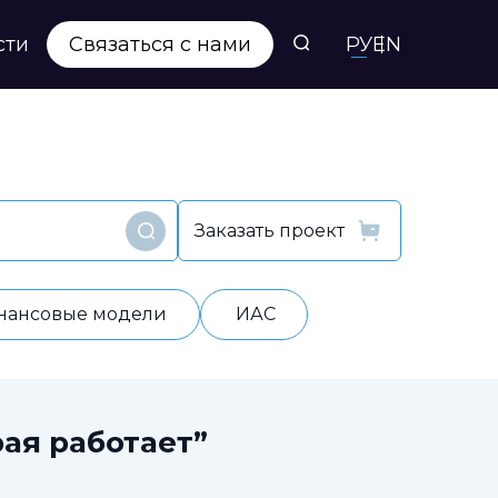
сти
Связаться с нами
РУ
EN
Заказать проект
Найти
нансовые модели
ИАС
ая работает”