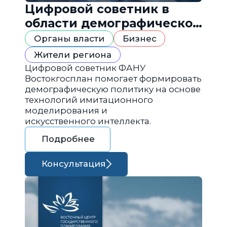
Цифровой советник в
области демографической
политики
Органы власти
Бизнес
Жители региона
Цифровой советник ФАНУ
Востокгосплан помогает формировать
демографическую политику на основе
технологий имитационного
моделирования и
искусственного интеллекта.
Подробнее
Консультация