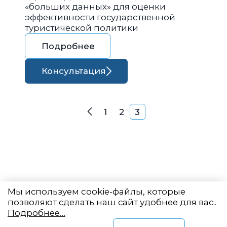
«больших данных» для оценки
эффективности государственной
туристической политики
Подробнее
Консультация
Навигация по запися
1
2
3
Назад
Мы используем cookie-файлы, которые
позволяют сделать наш сайт удобнее для вас..
Подробнее…
Восточный центр