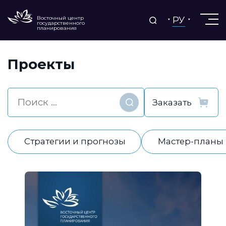
РУ
Восточный центр
государственного
планирования
Проекты
Найти
Стратегии и прогнозы
Мастер-планы