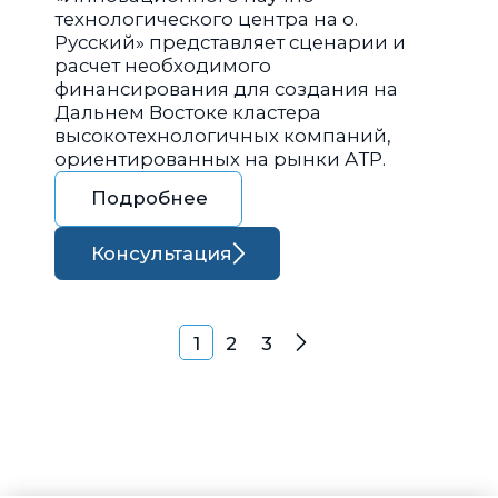
технологического центра на о.
Русский» представляет сценарии и
расчет необходимого
финансирования для создания на
Дальнем Востоке кластера
высокотехнологичных компаний,
ориентированных на рынки АТР.
Подробнее
Консультация
Навигация по запися
1
2
3
Далее