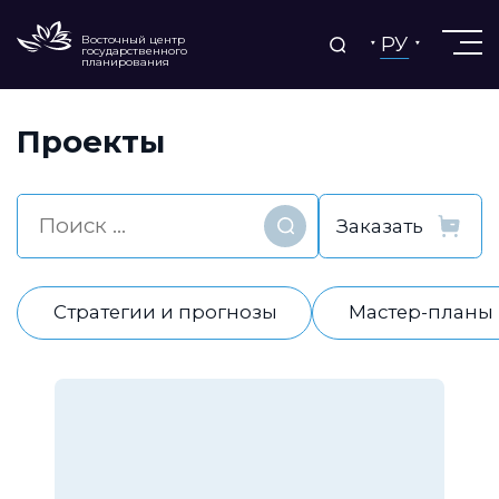
РУ
Восточный центр
государственного
планирования
Проекты
Найти
Стратегии и прогнозы
Мастер-планы