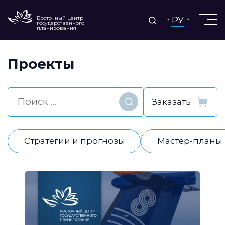
РУ
Восточный центр
государственного
планирования
Проекты
Найти
Стратегии и прогнозы
Мастер-планы