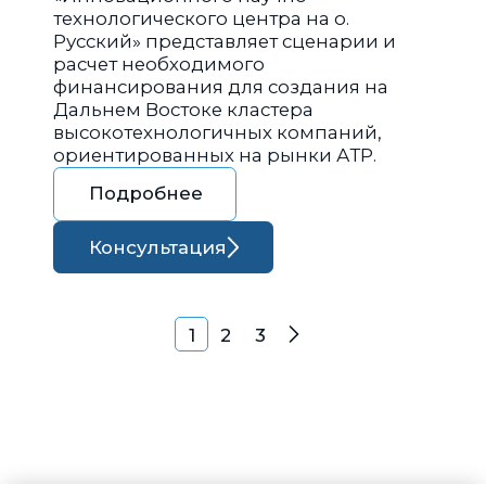
технологического центра на о.
Русский» представляет сценарии и
расчет необходимого
финансирования для создания на
Дальнем Востоке кластера
высокотехнологичных компаний,
ориентированных на рынки АТР.
Подробнее
Консультация
Навигация по запися
1
2
3
Далее