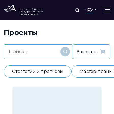
РУ
Восточный центр
государственного
планирования
Проекты
Найти
Стратегии и прогнозы
Мастер-планы