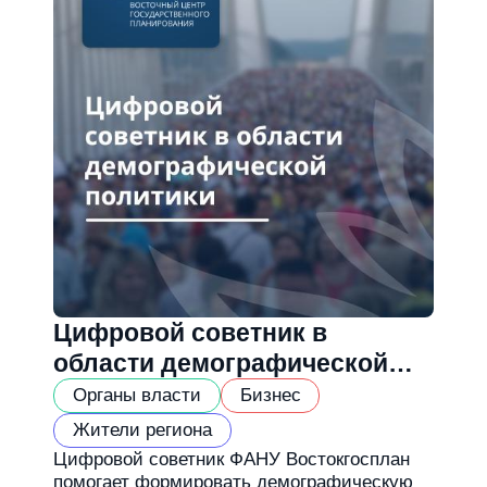
Цифровой советник в
области демографической
политики
Органы власти
Бизнес
Жители региона
Цифровой советник ФАНУ Востокгосплан
помогает формировать демографическую