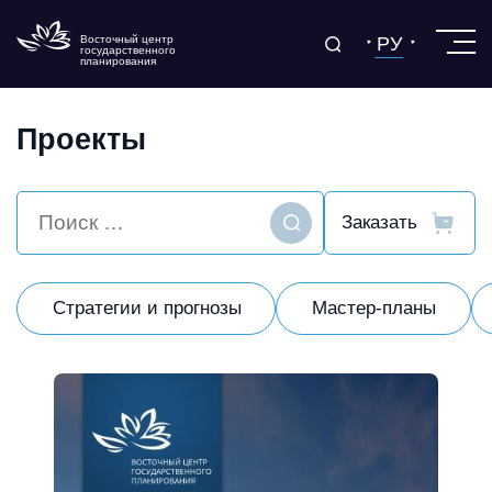
РУ
Восточный центр
государственного
планирования
Проекты
Найти
Стратегии и прогнозы
Мастер-планы