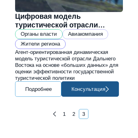
Цифровая модель
туристической отрасли
Дальнего Востока
Органы власти
Авиакомпания
Жители региона
Агент-ориентированная динамическая
модель туристической отрасли Дальнего
Востока на основе «больших данных» для
оценки эффективности государственной
туристической политики
Подробнее
Консультация
Навигация по записям
1
2
3
Назад