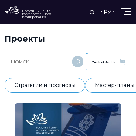
РУ
Восточный центр
государственного
планирования
Проекты
Найти
Стратегии и прогнозы
Мастер-планы