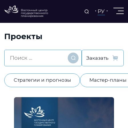
РУ
Восточный центр
государственного
планирования
Проекты
Найти
Стратегии и прогнозы
Мастер-планы