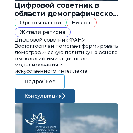
Цифровой советник в
области демографической
политики
Органы власти
Бизнес
Жители региона
Цифровой советник ФАНУ
Востокгосплан помогает формировать
демографическую политику на основе
технологий имитационного
моделирования и
искусственного интеллекта.
Подробнее
Консультация