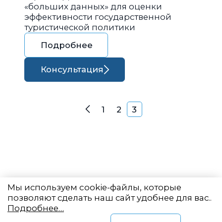
«больших данных» для оценки
эффективности государственной
туристической политики
Подробнее
Консультация
Навигация по запися
1
2
3
Назад
Мы используем cookie-файлы, которые
позволяют сделать наш сайт удобнее для вас..
Подробнее…
Восточный центр