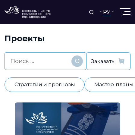
РУ
Восточный центр
государственного
планирования
Проекты
Найти
Стратегии и прогнозы
Мастер-планы