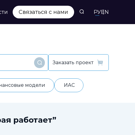
сти
Связаться с нами
РУ
EN
Заказать проект
Найти
нансовые модели
ИАС
ая работает”