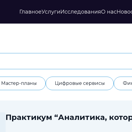
Главное
Услуги
Исследования
О нас
Ново
Стратегии и прогнозы
Публикации
Наши партнеры
Мастер-планы
НИР
История
Цифровые сервисы
Дайджесты
Годовые отчеты
Финансовые модели
Профили регионов
Документы
ИАС
Прочие
Контакты
Обработка данных
Отзывы
Мастер-планы
Цифровые сервисы
Фи
Практикум “Аналитика, котор