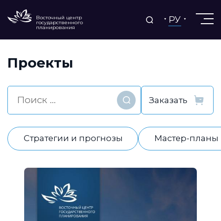
РУ
Восточный центр
государственного
планирования
Проекты
Найти
Стратегии и прогнозы
Мастер-планы