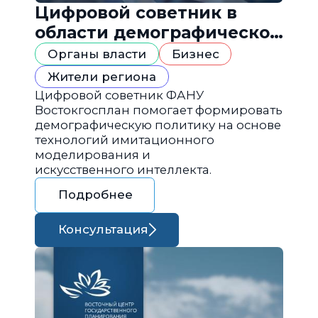
Цифровой советник в
области демографической
политики
Органы власти
Бизнес
Жители региона
Цифровой советник ФАНУ
Востокгосплан помогает формировать
демографическую политику на основе
технологий имитационного
моделирования и
искусственного интеллекта.
Подробнее
Консультация