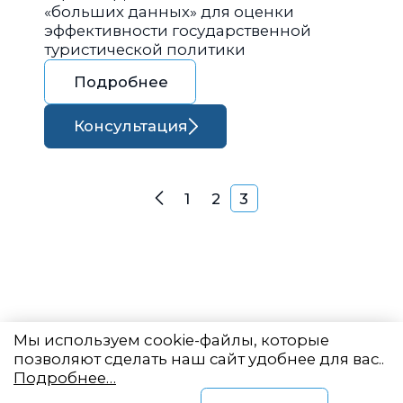
«больших данных» для оценки
эффективности государственной
туристической политики
Подробнее
Консультация
Навигация по запися
1
2
3
Назад
Мы используем cookie-файлы, которые
позволяют сделать наш сайт удобнее для вас..
Подробнее…
Восточный центр