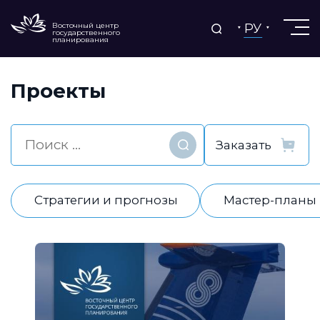
РУ
Восточный центр
государственного
планирования
Проекты
Найти
Стратегии и прогнозы
Мастер-планы