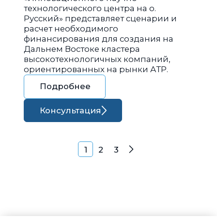
технологического центра на о.
Русский» представляет сценарии и
расчет необходимого
финансирования для создания на
Дальнем Востоке кластера
высокотехнологичных компаний,
ориентированных на рынки АТР.
Подробнее
Консультация
Навигация по запися
1
2
3
Далее