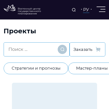
РУ
Восточный центр
государственного
планирования
Проекты
Найти
Стратегии и прогнозы
Мастер-планы