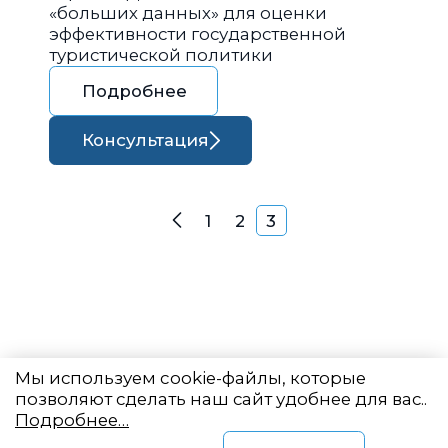
«больших данных» для оценки
эффективности государственной
туристической политики
Подробнее
Консультация
Навигация по запися
1
2
3
Назад
Мы используем cookie-файлы, которые
позволяют сделать наш сайт удобнее для вас..
Подробнее…
Восточный центр