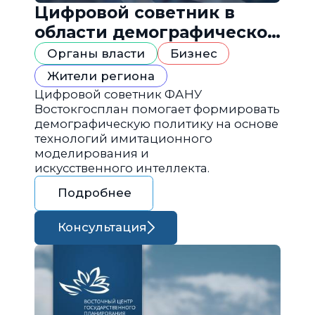
Цифровой советник в
области демографической
политики
Органы власти
Бизнес
Жители региона
Цифровой советник ФАНУ
Востокгосплан помогает формировать
демографическую политику на основе
технологий имитационного
моделирования и
искусственного интеллекта.
Подробнее
Консультация