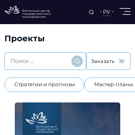
РУ
Восточный центр
государственного
планирования
Проекты
Найти
Стратегии и прогнозы
Мастер-планы