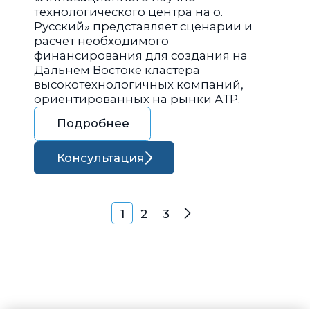
технологического центра на о.
Русский» представляет сценарии и
расчет необходимого
финансирования для создания на
Дальнем Востоке кластера
высокотехнологичных компаний,
ориентированных на рынки АТР.
Подробнее
Консультация
Навигация по запися
1
2
3
Далее