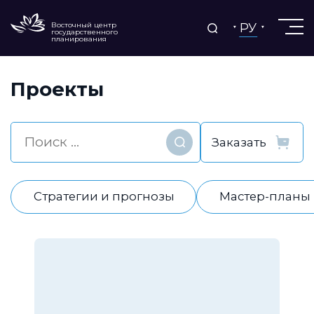
РУ
Восточный центр
государственного
планирования
Проекты
Найти
Стратегии и прогнозы
Мастер-планы