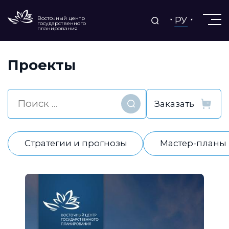
РУ
Восточный центр
государственного
планирования
Проекты
Найти
Стратегии и прогнозы
Мастер-планы