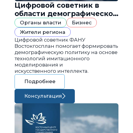
Цифровой советник в
области демографической
политики
Органы власти
Бизнес
Жители региона
Цифровой советник ФАНУ
Востокгосплан помогает формировать
демографическую политику на основе
технологий имитационного
моделирования и
искусственного интеллекта.
Подробнее
Консультация