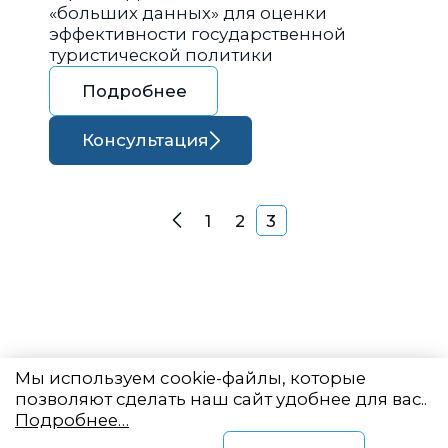
«больших данных» для оценки
эффективности государственной
туристической политики
Подробнее
Консультация
Навигация по запися
1
2
3
Назад
Мы используем cookie-файлы, которые
позволяют сделать наш сайт удобнее для вас..
Подробнее…
Восточный центр