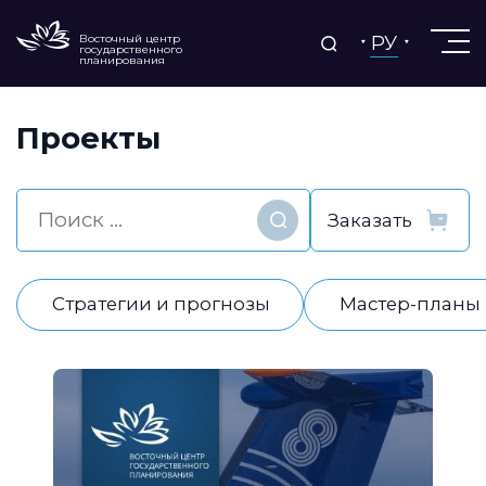
РУ
Восточный центр
государственного
планирования
Проекты
Найти
Стратегии и прогнозы
Мастер-планы