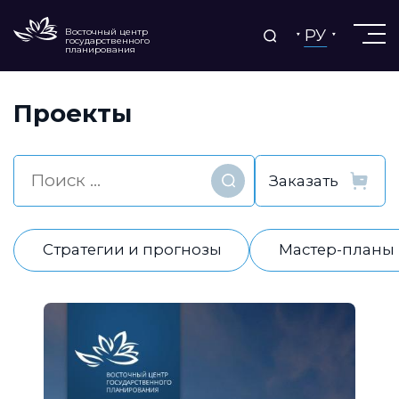
РУ
Восточный центр
государственного
планирования
Проекты
Найти
Стратегии и прогнозы
Мастер-планы