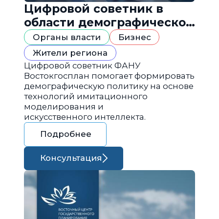
Цифровой советник в
области демографической
политики
Органы власти
Бизнес
Жители региона
Цифровой советник ФАНУ
Востокгосплан помогает формировать
демографическую политику на основе
технологий имитационного
моделирования и
искусственного интеллекта.
Подробнее
Консультация