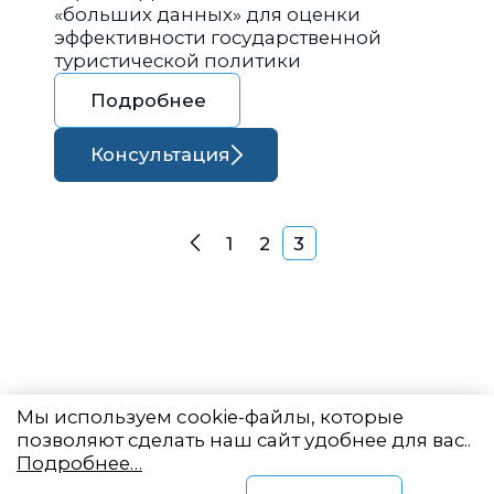
«больших данных» для оценки
эффективности государственной
туристической политики
Подробнее
Консультация
Навигация по запися
1
2
3
Назад
Мы используем cookie-файлы, которые
позволяют сделать наш сайт удобнее для вас..
Подробнее…
Восточный центр