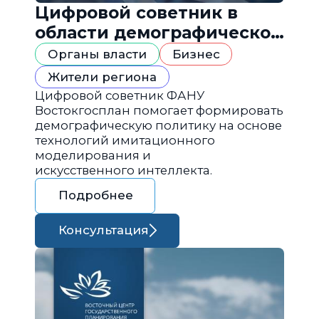
Цифровой советник в
области демографической
политики
Органы власти
Бизнес
Жители региона
Цифровой советник ФАНУ
Востокгосплан помогает формировать
демографическую политику на основе
технологий имитационного
моделирования и
искусственного интеллекта.
Подробнее
Консультация