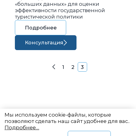
«больших данных» для оценки
эффективности государственной
туристической политики
Подробнее
Консультация
Навигация по запися
1
2
3
Назад
Мы используем cookie-файлы, которые
позволяют сделать наш сайт удобнее для вас..
Подробнее…
Восточный центр