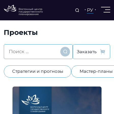
РУ
Восточный центр
государственного
планирования
Проекты
Найти
Стратегии и прогнозы
Мастер-планы