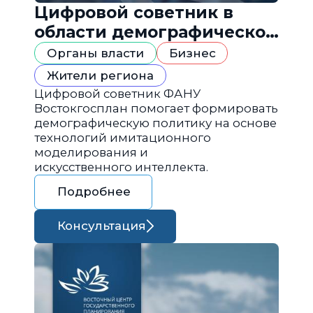
Цифровой советник в
области демографической
политики
Органы власти
Бизнес
Жители региона
Цифровой советник ФАНУ
Востокгосплан помогает формировать
демографическую политику на основе
технологий имитационного
моделирования и
искусственного интеллекта.
Подробнее
Консультация