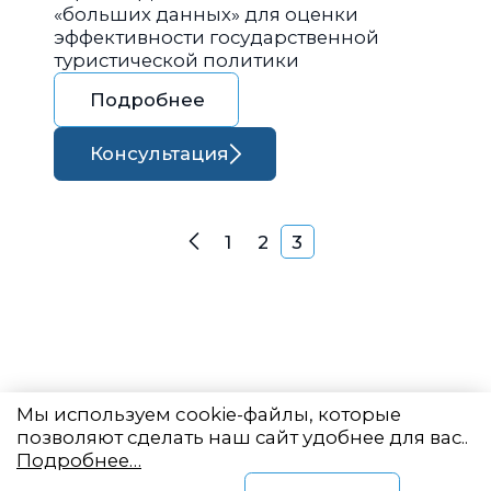
«больших данных» для оценки
эффективности государственной
туристической политики
Подробнее
Консультация
Навигация по запися
1
2
3
Назад
Мы используем cookie-файлы, которые
позволяют сделать наш сайт удобнее для вас..
Подробнее…
Восточный центр