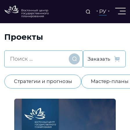
РУ
Восточный центр
государственного
планирования
Проекты
Найти
Стратегии и прогнозы
Мастер-планы