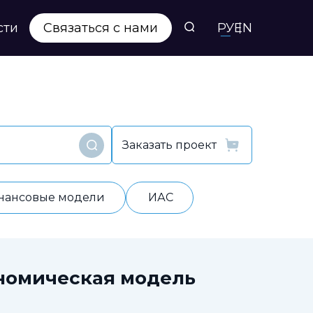
сти
Связаться с нами
РУ
EN
Заказать проект
Найти
нансовые модели
ИАС
номическая модель