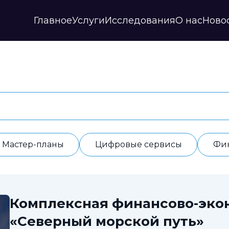
Главное
Услуги
Исследования
О нас
Ново
Стратегии и прогнозы
Публикации
Наши партнеры
Мастер-планы
НИР
История
Цифровые сервисы
Дайджесты
Годовые отчеты
Финансовые модели
Профили регионов
Документы
ИАС
Прочие
Контакты
Обработка данных
Отзывы
Мастер-планы
Цифровые сервисы
Фи
Комплексная финансово-эко
«Северный морской путь»