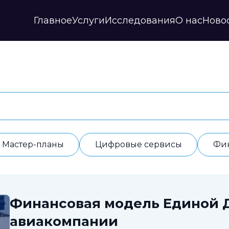
Главное
Услуги
Исследования
О нас
Ново
Стратегии и прогнозы
Публикации
Наши партнеры
Мастер-планы
НИР
История
Цифровые сервисы
Дайджесты
Годовые отчеты
Финансовые модели
Профили регионов
Документы
ИАС
Прочие
Контакты
Обработка данных
Отзывы
Мастер-планы
Цифровые сервисы
Фи
Финансовая модель Единой 
авиакомпании