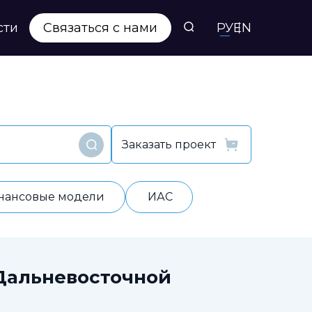
сти
Связаться с нами
РУ
EN
Заказать проект
Найти
нансовые модели
ИАС
Дальневосточной