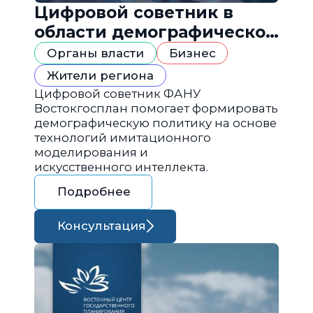
Цифровой советник в
области демографической
политики
Органы власти
Бизнес
Жители региона
Цифровой советник ФАНУ
Востокгосплан помогает формировать
демографическую политику на основе
технологий имитационного
моделирования и
искусственного интеллекта.
Подробнее
Консультация