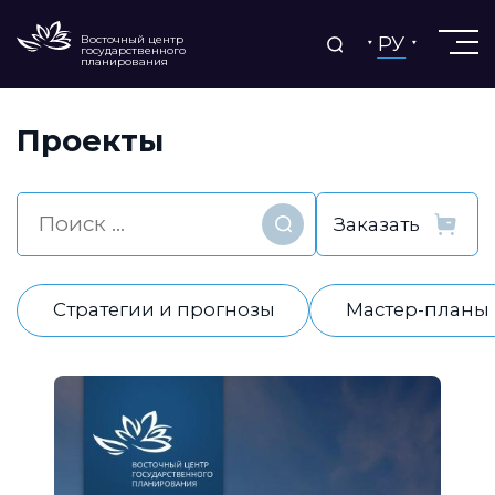
РУ
Восточный центр
государственного
планирования
Проекты
Найти
Стратегии и прогнозы
Мастер-планы