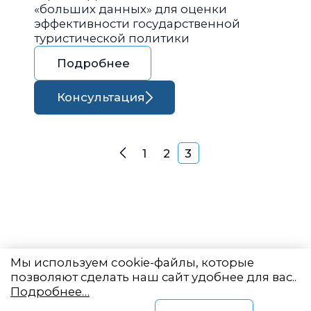
«больших данных» для оценки
эффективности государственной
туристической политики
Подробнее
Консультация
Навигация по запися
1
2
3
Назад
Мы используем cookie-файлы, которые
позволяют сделать наш сайт удобнее для вас..
Подробнее…
Восточный центр