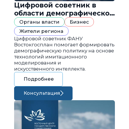
Цифровой советник в
области демографической
политики
Органы власти
Бизнес
Жители региона
Цифровой советник ФАНУ
Востокгосплан помогает формировать
демографическую политику на основе
технологий имитационного
моделирования и
искусственного интеллекта.
Подробнее
Консультация