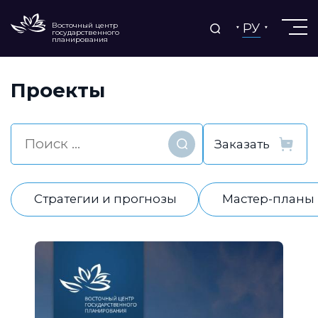
РУ
Восточный центр
государственного
планирования
Проекты
Найти
Стратегии и прогнозы
Мастер-планы