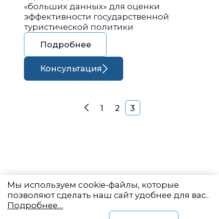
«больших данных» для оценки
эффективности государственной
туристической политики
Подробнее
Консультация
Навигация по запися
1
2
3
Назад
Мы используем cookie-файлы, которые
позволяют сделать наш сайт удобнее для вас..
Подробнее…
Восточный центр