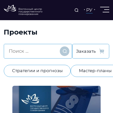
РУ
Восточный центр
государственного
планирования
Проекты
Найти
Стратегии и прогнозы
Мастер-планы