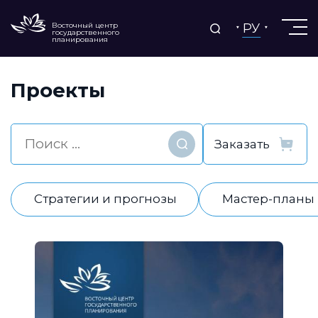
РУ
Восточный центр
государственного
планирования
Проекты
Найти
Стратегии и прогнозы
Мастер-планы