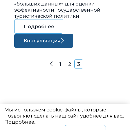
«больших данных» для оценки
эффективности государственной
туристической политики
Подробнее
Консультация
Навигация по запися
1
2
3
Назад
Мы используем cookie-файлы, которые
позволяют сделать наш сайт удобнее для вас..
Подробнее…
Восточный центр