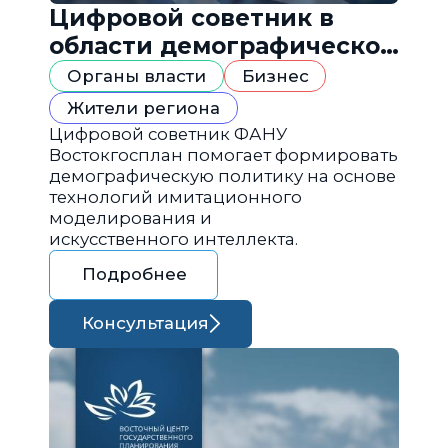
Цифровой советник в
области демографической
политики
Органы власти
Бизнес
Жители региона
Цифровой советник ФАНУ
Востокгосплан помогает формировать
демографическую политику на основе
технологий имитационного
моделирования и
искусственного интеллекта.
Подробнее
Консультация